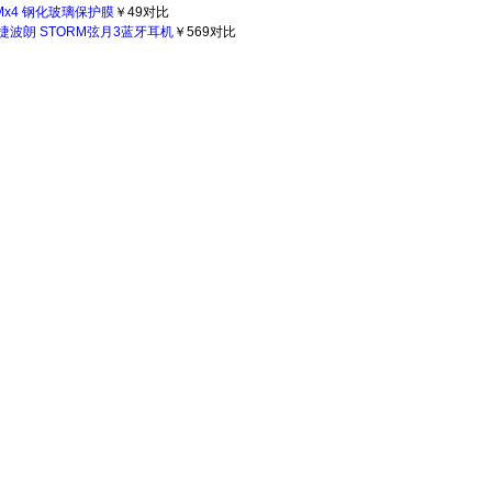
x4 钢化玻璃保护膜
￥49
对比
捷波朗 STORM弦月3蓝牙耳机
￥569
对比