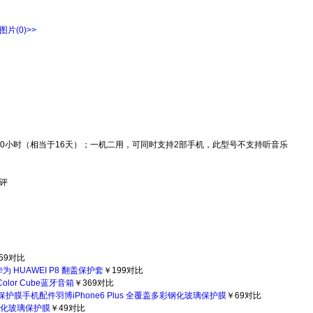
）图片
(0)
>>
400小时（相当于16天）；一机二用，可同时支持2部手机，此型号不支持听音乐
评
59
对比
 HUAWEI P8 翻盖保护套
￥199
对比
lor Cube蓝牙音箱
￥369
对比
手机配件羽博iPhone6 Plus 全覆盖多彩钢化玻璃保护膜
￥69
对比
钢化玻璃保护膜
￥49
对比