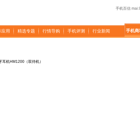
手机百信 mai.9
手机商
卓应用
精选专题
行情导购
手机评测
行业新闻
耳机HM1200（双待机）