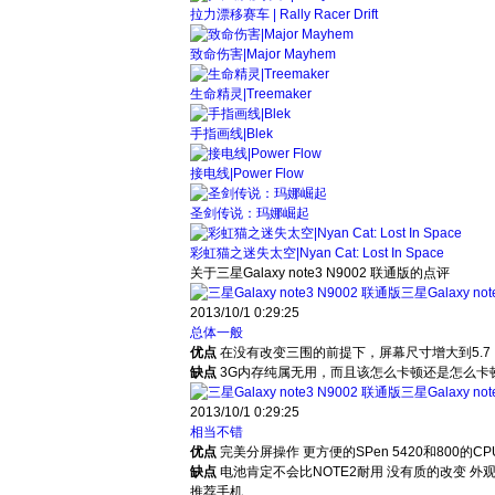
拉力漂移赛车 | Rally Racer Drift
致命伤害|Major Mayhem
生命精灵|Treemaker
手指画线|Blek
接电线|Power Flow
圣剑传说：玛娜崛起
彩虹猫之迷失太空|Nyan Cat: Lost In Space
关于
三星Galaxy note3 N9002 联通版
的点评
三星Galaxy no
2013/10/1 0:29:25
总体一般
优点
在没有改变三围的前提下，屏幕尺寸增大到5.7
缺点
3G内存纯属无用，而且该怎么卡顿还是怎么
三星Galaxy no
2013/10/1 0:29:25
相当不错
优点
完美分屏操作 更方便的SPen 5420和800的
缺点
电池肯定不会比NOTE2耐用 没有质的改变 
推荐手机