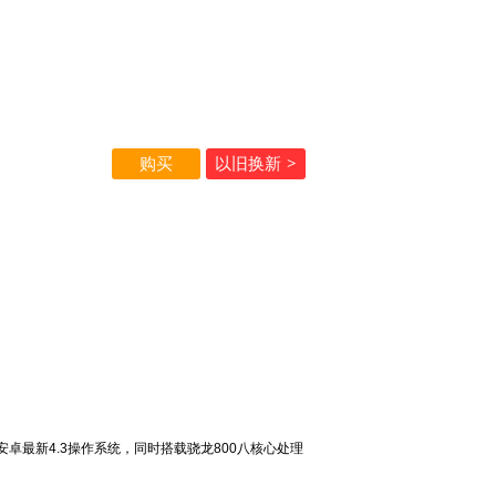
购买
以旧换新
>
能。搭载安卓最新4.3操作系统，同时搭载骁龙800八核心处理