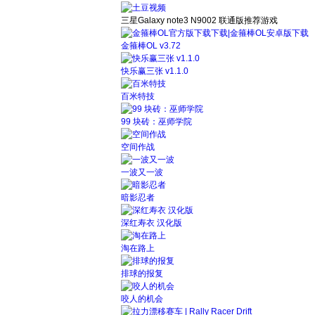
三星Galaxy note3 N9002 联通版
推荐游戏
金箍棒OL v3.72
快乐赢三张 v1.1.0
百米特技
99 块砖：巫师学院
空间作战
一波又一波
暗影忍者
深红寿衣 汉化版
淘在路上
排球的报复
咬人的机会