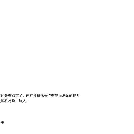
拿着还是有点重了。内存和摄像头均有显而易见的提升
是塑料材质，坑人。
够用