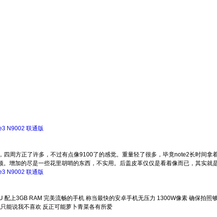
te3 N9002 联通版
，四周方正了许多，不过有点像9100了的感觉。重量轻了很多，毕竟note2长时间
卡顿。增加的尽是一些花里胡哨的东西，不实用。后盖皮革仅仅是看着像而已，其实就
te3 N9002 联通版
CPU 配上3GB RAM 完美流畅的手机 称当最快的安卓手机无压力 1300W像素 确保拍照
外观只能说我不喜欢 反正可能萝卜青菜各有所爱