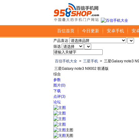
百信首页
今日更新
安卓手机
安
产品直达
筛选
百信手机大全
>
三星手机
>
三星Galaxy note3 
三星Galaxy note3 N9002 联通版
综合
参数
图片(0)
下载
点评(3)
论坛
主图
无图