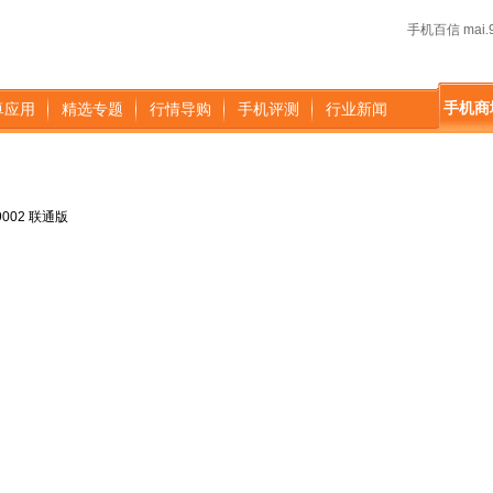
手机百信 mai.9
手机商
卓应用
精选专题
行情导购
手机评测
行业新闻
N9002 联通版