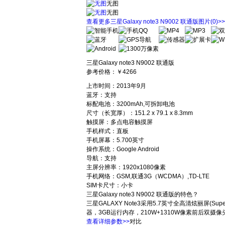
无图
无图
查看更多三星Galaxy note3 N9002 联通版图片
(0)
>>
三星Galaxy note3 N9002 联通版
参考价格：
￥4266
上市时间：2013年9月
蓝牙：支持
标配电池：3200mAh,可拆卸电池
尺寸（长宽厚）：151.2 x 79.1 x 8.3mm
触摸屏：多点电容触摸屏
手机样式：直板
手机屏幕：5.700英寸
操作系统：Google Android
导航：支持
主屏分辨率：1920x1080像素
手机网络：GSM,联通3G（WCDMA）,TD-LTE
SIM卡尺寸：小卡
三星Galaxy note3 N9002 联通版的特色？
三星GALAXY Note3采用5.7英寸全高清炫丽屏(S
器，3GB运行内存，210W+1310W像素前后
查看详细参数>>
对比