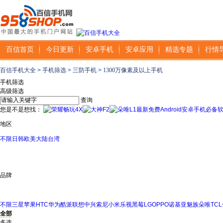
百信首页
今日更新
安卓手机
安卓应用
精选专题
行情
百信手机大全
>
手机筛选
>
三防手机
>
1300万像素及以上手机
手机筛选
高级筛选
查询
您是不是想找：
最新免费Android安卓手机必备
地区
不限
日韩
欧美
大陆
台湾
品牌
不限
三星
苹果
HTC
华为
酷派
联想
中兴
索尼
小米
乐视
黑莓
LG
OPPO
诺基亚
魅族
朵唯
TCL
全部
多选