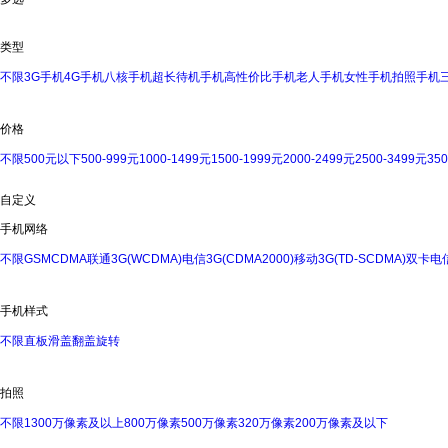
类型
不限
3G手机
4G手机
八核手机
超长待机手机
高性价比手机
老人手机
女性手机
拍照手机
价格
不限
500元以下
500-999元
1000-1499元
1500-1999元
2000-2499元
2500-3499元
35
自定义
手机网络
不限
GSM
CDMA
联通3G(WCDMA)
电信3G(CDMA2000)
移动3G(TD-SCDMA)
双卡
电信
手机样式
不限
直板
滑盖
翻盖
旋转
拍照
不限
1300万像素及以上
800万像素
500万像素
320万像素
200万像素及以下