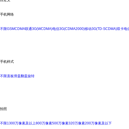
手机网络
不限
GSM
CDMA
联通3G(WCDMA)
电信3G(CDMA2000)
移动3G(TD-SCDMA)
双卡
电信
手机样式
不限
直板
滑盖
翻盖
旋转
拍照
不限
1300万像素及以上
800万像素
500万像素
320万像素
200万像素及以下