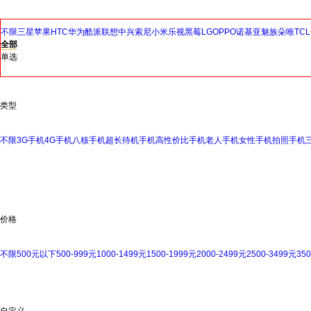
不限
三星
苹果
HTC
华为
酷派
联想
中兴
索尼
小米
乐视
黑莓
LG
OPPO
诺基亚
魅族
朵唯
TCL
全部
单选
类型
不限
3G手机
4G手机
八核手机
超长待机手机
高性价比手机
老人手机
女性手机
拍照手机
价格
不限
500元以下
500-999元
1000-1499元
1500-1999元
2000-2499元
2500-3499元
35
自定义