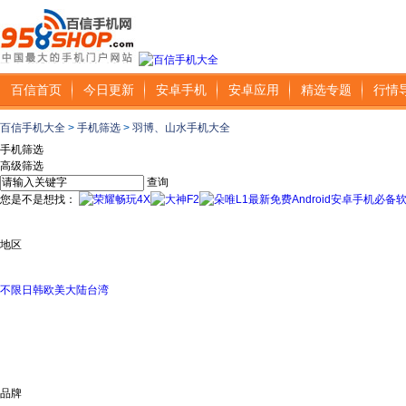
百信首页
今日更新
安卓手机
安卓应用
精选专题
行情
百信手机大全
>
手机筛选
>
羽博、山水手机大全
手机筛选
高级筛选
查询
您是不是想找：
最新免费Android安卓手机必备
地区
不限
日韩
欧美
大陆
台湾
品牌