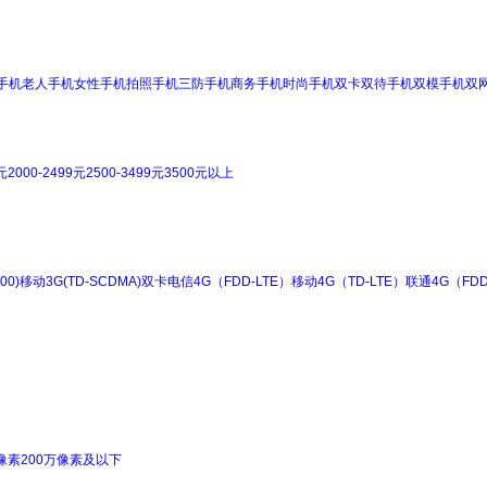
手机
老人手机
女性手机
拍照手机
三防手机
商务手机
时尚手机
双卡双待手机
双模手机
双
元
2000-2499元
2500-3499元
3500元以上
00)
移动3G(TD-SCDMA)
双卡
电信4G（FDD-LTE）
移动4G（TD-LTE）
联通4G（FDD
像素
200万像素及以下