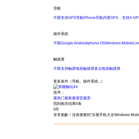
导航
不限
支持
GPS导航
iPhone导航
内置GPS，支持A-GP
操作系统
不限
Google Android
iphone OS
Windows Mobile
Lin
触摸屏
不限
支持触屏
电容触摸屏
多点电容触摸屏
更多条件（导航、操作系统...）
排序：
最热门
最新
最便宜
最贵
找到相关结果
0
条
0
/
0
非常抱歉！没有搜索到"乐视手机大全Windows Mob