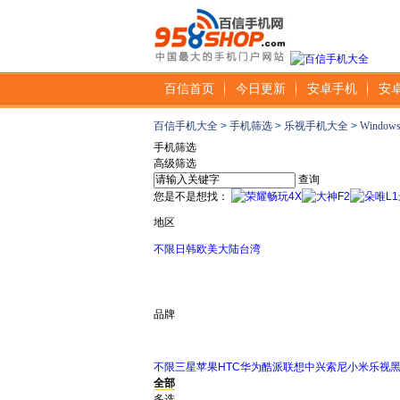
百信首页
今日更新
安卓手机
安
百信手机大全
>
手机筛选
>
乐视手机大全
>
Window
手机筛选
高级筛选
查询
您是不是想找：
地区
不限
日韩
欧美
大陆
台湾
品牌
不限
三星
苹果
HTC
华为
酷派
联想
中兴
索尼
小米
乐视
全部
多选