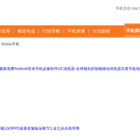
手机百信 mai.9
手机商
卓应用
精选专题
行情导购
手机评测
行业新闻
s Mobile手机
最新免费Android安卓手机必备软件
UC浏览器-全球领先的智能移动浏览器
百度手机地
黑莓
LG
OPPO
诺基亚
魅族
朵唯
TCL
金立
步步高
羽博