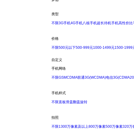
类型
不限
3G手机
4G手机
八核手机
超长待机手机
高性价比
价格
不限
500元以下
500-999元
1000-1499元
1500-1999
自定义
手机网络
不限
GSM
CDMA
联通3G(WCDMA)
电信3G(CDMA20
手机样式
不限
直板
滑盖
翻盖
旋转
拍照
不限
1300万像素及以上
800万像素
500万像素
320万