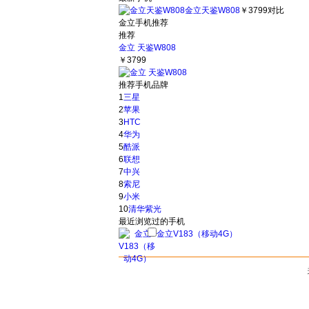
金立天鉴W808
￥3799
对比
金立手机推荐
推荐
金立 天鉴W808
￥3799
推荐手机品牌
1
三星
2
苹果
3
HTC
4
华为
5
酷派
6
联想
7
中兴
8
索尼
9
小米
10
清华紫光
最近浏览过的手机
金立V183（移动4G）