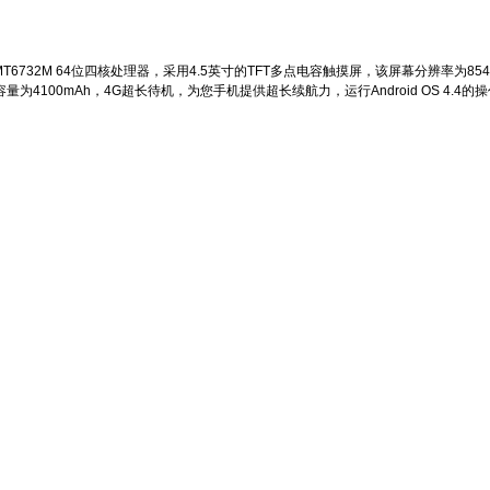
MT6732M 64位四核处理器，采用4.5英寸的TFT多点电容触摸屏，该屏幕分辨率为854
为4100mAh，4G超长待机，为您手机提供超长续航力，运行Android OS 4.4的