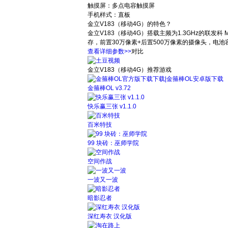
触摸屏：多点电容触摸屏
手机样式：直板
金立V183（移动4G）的特色？
金立V183（移动4G）搭载主频为1.3GHz的联发科 
存，前置30万像素+后置500万像素的摄像头，电池容量
查看详细参数>>
对比
金立V183（移动4G）
推荐游戏
金箍棒OL v3.72
快乐赢三张 v1.1.0
百米特技
99 块砖：巫师学院
空间作战
一波又一波
暗影忍者
深红寿衣 汉化版