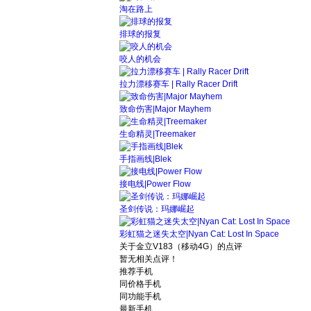
淘在路上
排球的报复
咬人的机会
拉力漂移赛车 | Rally Racer Drift
致命伤害|Major Mayhem
生命精灵|Treemaker
手指画线|Blek
接电线|Power Flow
圣剑传说：玛娜崛起
彩虹猫之迷失太空|Nyan Cat: Lost In Space
关于
金立V183（移动4G）
的点评
暂无相关点评！
推荐手机
同价格手机
同功能手机
最新手机