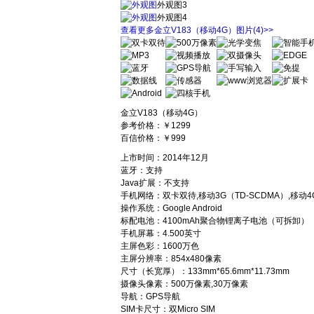
外观图3
外观图4
查看更多金立V183（移动4G）图片
(4)
>>
金立V183（移动4G）
参考价格：
￥1299
百信价格：
￥999
上市时间：2014年12月
蓝牙：支持
Java扩展：不支持
手机网络：双卡双待,移动3G（TD-SCDMA）,移动4G（
操作系统：Google Android
标配电池：4100mAh聚合物锂离子电池（可拆卸）
手机屏幕：4.500英寸
主屏色彩：1600万色
主屏分辨率：854x480像素
尺寸（长宽厚）：133mm*65.6mm*11.73mm
摄像头像素：500万像素,30万像素
导航：GPS导航
SIM卡尺寸：双Micro SIM