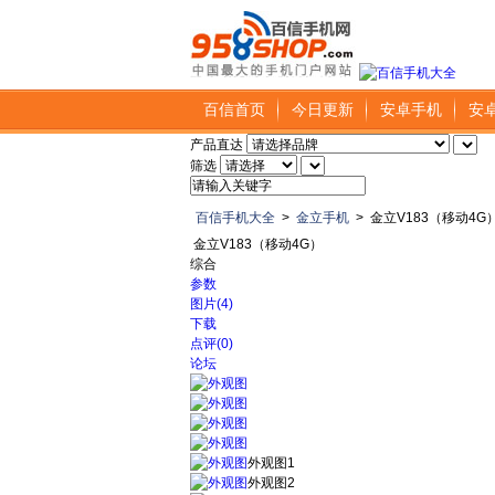
百信首页
今日更新
安卓手机
安
产品直达
筛选
百信手机大全
>
金立手机
>
金立V183（移动4G
金立V183（移动4G）
综合
参数
图片(4)
下载
点评(0)
论坛
外观图1
外观图2