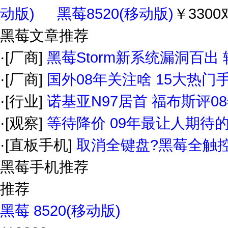
黑莓8520(移动版)
￥3300
黑莓文章推荐
·
[厂商]
黑莓Storm新系统漏洞百出
·
[厂商]
国外08年关注啥 15大热门
·
[行业]
诺基亚N97居首 福布斯评0
·
[观察]
等待降价 09年最让人期待
·
[直板手机]
取消全键盘?黑莓全触控
黑莓手机推荐
推荐
黑莓 8520(移动版)