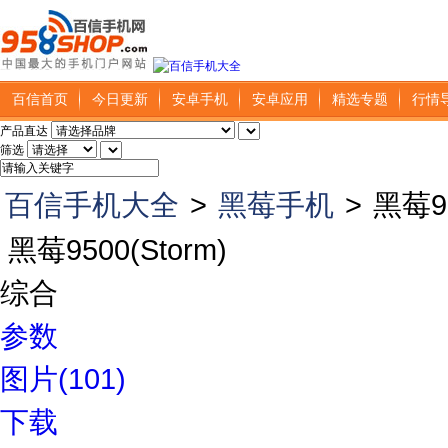
百信首页
今日更新
安卓手机
安卓应用
精选专题
行情
产品直达
筛选
百信手机大全
>
黑莓手机
>
黑莓95
黑莓9500(Storm)
综合
参数
图片(101)
下载