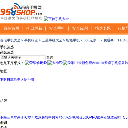
百信首页
今日更新
安卓手机
安卓应用
精选专题
行情
百信手机大全
>
手机筛选
>
三星手机大全
>
智能手机
>
500元以下
>
联通4G（FDD-
手机筛选
高级筛选
查询
您是不是想找：
最新免费Android安卓手机必备
地区
不限
日韩
欧美
大陆
台湾
品牌
不限
三星
苹果
HTC
华为
酷派
联想
中兴
索尼
小米
乐视
黑莓
LG
OPPO
诺基亚
魅族
朵唯
TCL
全部
多选