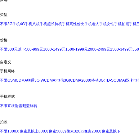
类型
不限
3G手机
4G手机
八核手机
超长待机手机
高性价比手机
老人手机
女性手机
拍照手机
价格
不限
500元以下
500-999元
1000-1499元
1500-1999元
2000-2499元
2500-3499元
35
自定义
手机网络
不限
GSM
CDMA
联通3G(WCDMA)
电信3G(CDMA2000)
移动3G(TD-SCDMA)
双卡
电信
手机样式
不限
直板
滑盖
翻盖
旋转
拍照
不限
1300万像素及以上
800万像素
500万像素
320万像素
200万像素及以下