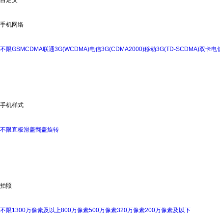
手机网络
不限
GSM
CDMA
联通3G(WCDMA)
电信3G(CDMA2000)
移动3G(TD-SCDMA)
双卡
电信
手机样式
不限
直板
滑盖
翻盖
旋转
拍照
不限
1300万像素及以上
800万像素
500万像素
320万像素
200万像素及以下