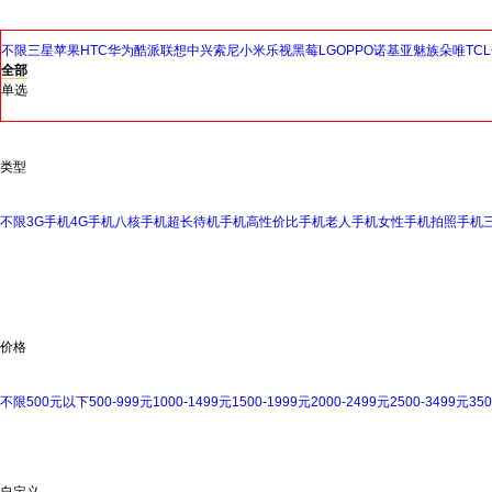
不限
三星
苹果
HTC
华为
酷派
联想
中兴
索尼
小米
乐视
黑莓
LG
OPPO
诺基亚
魅族
朵唯
TCL
全部
单选
类型
不限
3G手机
4G手机
八核手机
超长待机手机
高性价比手机
老人手机
女性手机
拍照手机
价格
不限
500元以下
500-999元
1000-1499元
1500-1999元
2000-2499元
2500-3499元
35
自定义