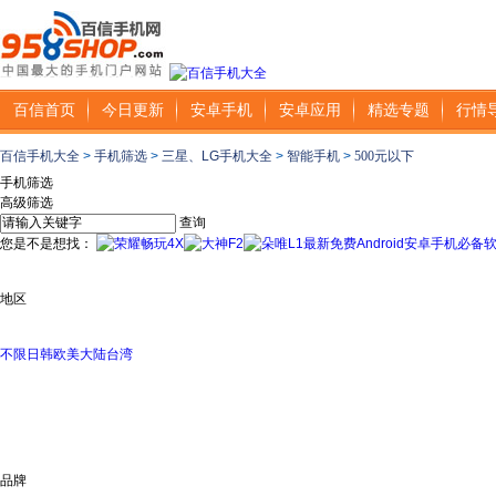
百信首页
今日更新
安卓手机
安卓应用
精选专题
行情
百信手机大全
>
手机筛选
>
三星、LG手机大全
>
智能手机
>
500元以下
手机筛选
高级筛选
查询
您是不是想找：
最新免费Android安卓手机必备
地区
不限
日韩
欧美
大陆
台湾
品牌