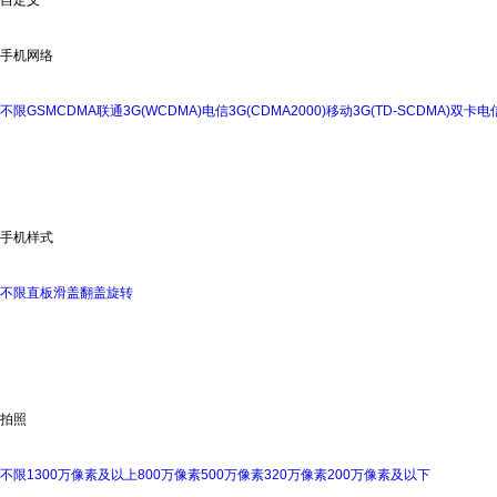
手机网络
不限
GSM
CDMA
联通3G(WCDMA)
电信3G(CDMA2000)
移动3G(TD-SCDMA)
双卡
电信
手机样式
不限
直板
滑盖
翻盖
旋转
拍照
不限
1300万像素及以上
800万像素
500万像素
320万像素
200万像素及以下