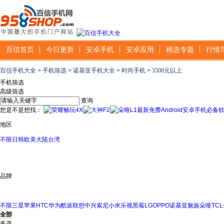
百信首页
今日更新
安卓手机
安卓应用
精选专题
行情
百信手机大全
>
手机筛选
>
诺基亚手机大全
>
时尚手机
>
3500元以上
手机筛选
高级筛选
查询
您是不是想找：
最新免费Android安卓手机必备
地区
不限
日韩
欧美
大陆
台湾
品牌
不限
三星
苹果
HTC
华为
酷派
联想
中兴
索尼
小米
乐视
黑莓
LG
OPPO
诺基亚
魅族
朵唯
TCL
全部
多选