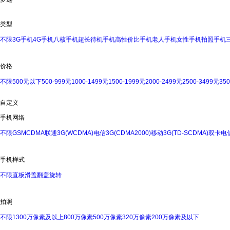
类型
不限
3G手机
4G手机
八核手机
超长待机手机
高性价比手机
老人手机
女性手机
拍照手机
价格
不限
500元以下
500-999元
1000-1499元
1500-1999元
2000-2499元
2500-3499元
35
自定义
手机网络
不限
GSM
CDMA
联通3G(WCDMA)
电信3G(CDMA2000)
移动3G(TD-SCDMA)
双卡
电信
手机样式
不限
直板
滑盖
翻盖
旋转
拍照
不限
1300万像素及以上
800万像素
500万像素
320万像素
200万像素及以下