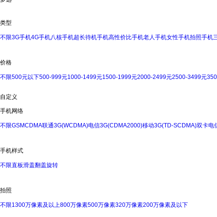
类型
不限
3G手机
4G手机
八核手机
超长待机手机
高性价比手机
老人手机
女性手机
拍照手机
价格
不限
500元以下
500-999元
1000-1499元
1500-1999元
2000-2499元
2500-3499元
35
自定义
手机网络
不限
GSM
CDMA
联通3G(WCDMA)
电信3G(CDMA2000)
移动3G(TD-SCDMA)
双卡
电信
手机样式
不限
直板
滑盖
翻盖
旋转
拍照
不限
1300万像素及以上
800万像素
500万像素
320万像素
200万像素及以下