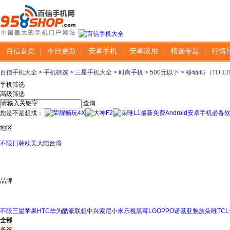
百信首页
今日更新
安卓手机
安卓应用
精选专题
行情
百信手机大全
>
手机筛选
>
三星手机大全
>
时尚手机
>
500元以下
>
移动4G（TD-L
手机筛选
高级筛选
查询
您是不是想找：
最新免费Android安卓手机必备
地区
不限
日韩
欧美
大陆
台湾
品牌
不限
三星
苹果
HTC
华为
酷派
联想
中兴
索尼
小米
乐视
黑莓
LG
OPPO
诺基亚
魅族
朵唯
TCL
全部
多选