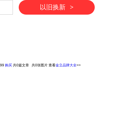
以旧换新
>
99
购买
共
0
篇文章 共
0
张图片
查看
金立品牌大全
>>