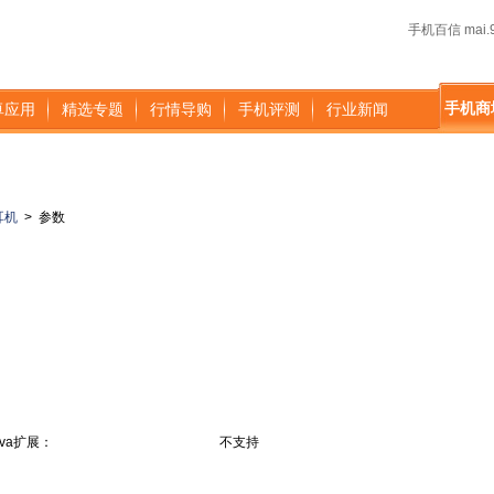
手机百信 mai.9
手机商
卓应用
精选专题
行情导购
手机评测
行业新闻
耳机
>
参数
ava扩展：
不支持