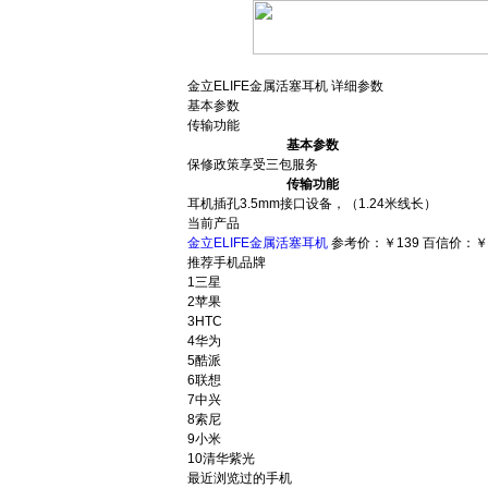
金立ELIFE金属活塞耳机 详细参数
基本参数
传输功能
基本参数
保修政策
享受三包服务
传输功能
耳机插孔
3.5mm接口设备，（1.24米线长）
当前产品
金立ELIFE金属活塞耳机
参考价：
￥139
百信价：
￥
推荐手机品牌
1
三星
2
苹果
3
HTC
4
华为
5
酷派
6
联想
7
中兴
8
索尼
9
小米
10
清华紫光
最近浏览过的手机