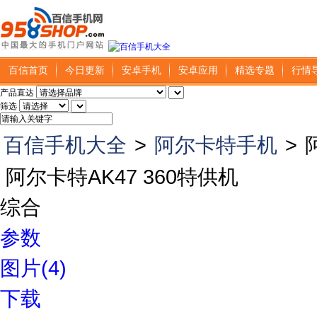
百信首页
今日更新
安卓手机
安卓应用
精选专题
行情
产品直达
筛选
百信手机大全
>
阿尔卡特手机
>
阿尔卡特AK47 360特供机
综合
参数
图片(4)
下载