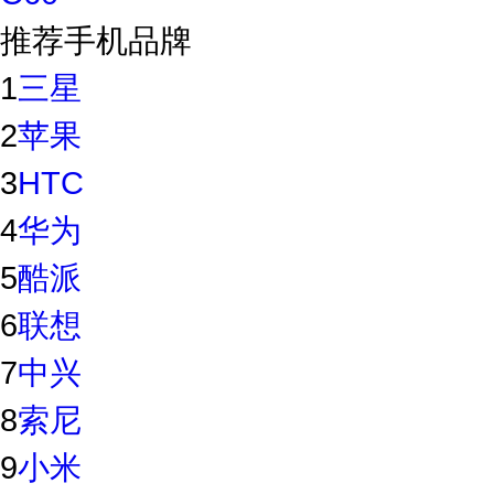
推荐手机品牌
1
三星
2
苹果
3
HTC
4
华为
5
酷派
6
联想
7
中兴
8
索尼
9
小米