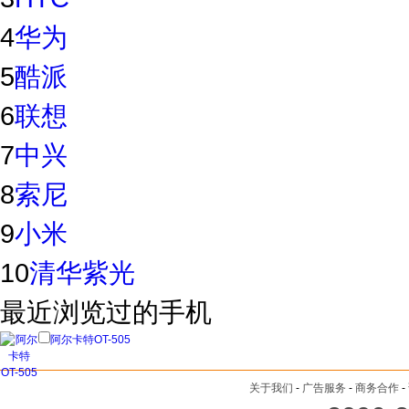
4
华为
5
酷派
6
联想
7
中兴
8
索尼
9
小米
10
清华紫光
最近浏览过的手机
阿尔卡特OT-505
关于我们
-
广告服务
-
商务合作
-